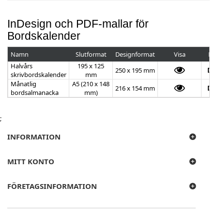
InDesign och PDF-mallar för
Bordskalender
Namn
Slutformat
Designformat
Visa
Do
Halvårs
195 x 125
250 x 195 mm
Do
skrivbordskalender
mm
Månatlig
A5 (210 x 148
216 x 154 mm
Do
bordsalmanacka
mm)
;
INFORMATION
MITT KONTO
FÖRETAGSINFORMATION