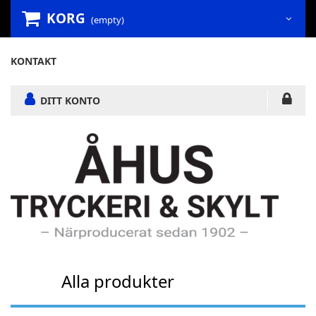
KORG
(empty)
KONTAKT
DITT KONTO
Alla produkter