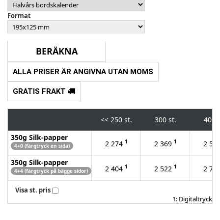
Format
ALLA PRISER ÄR ANGIVNA UTAN MOMS
GRATIS FRAKT
<<
250 st.
300 st.
400 s
350g Silk-papper
1
1
2 274
2 369
2 55
4+0 (färgtryck en sida)
350g Silk-papper
1
1
2 404
2 522
2 75
4+4 (färgtryck på bägge sidor)
Visa st. pris
1: Digitaltryck