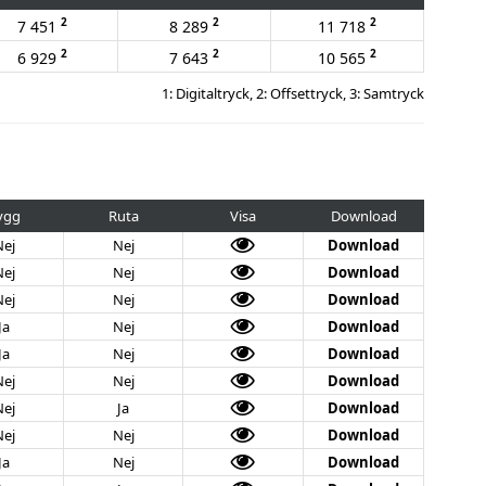
2
2
2
7 451
8 289
11 718
2
2
2
6 929
7 643
10 565
1: Digitaltryck, 2: Offsettryck, 3: Samtryck
ygg
Ruta
Visa
Download
Nej
Nej
Download
Nej
Nej
Download
Nej
Nej
Download
Ja
Nej
Download
Ja
Nej
Download
Nej
Nej
Download
Nej
Ja
Download
Nej
Nej
Download
Ja
Nej
Download