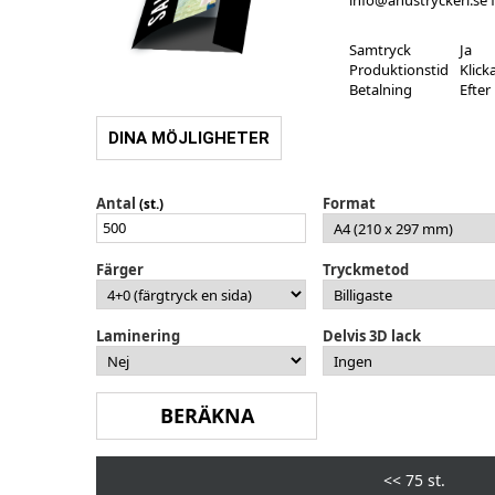
Samtryck
Ja
Produktionstid
Klick
Betalning
Efte
DINA MÖJLIGHETER
Antal
Format
(st.)
Färger
Tryckmetod
Laminering
Delvis 3D lack
<<
75 st.