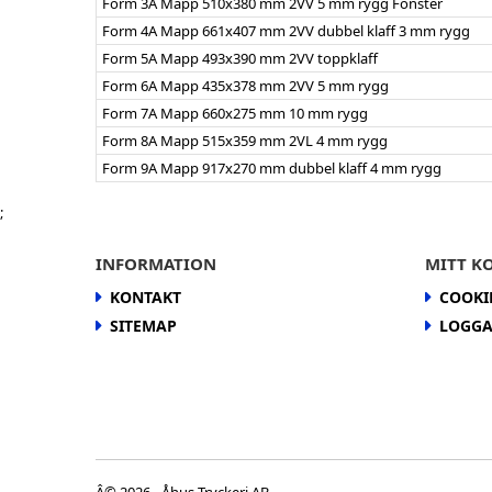
Form 3A Mapp 510x380 mm 2VV 5 mm rygg Fönster
Form 4A Mapp 661x407 mm 2VV dubbel klaff 3 mm rygg
Form 5A Mapp 493x390 mm 2VV toppklaff
Form 6A Mapp 435x378 mm 2VV 5 mm rygg
Form 7A Mapp 660x275 mm 10 mm rygg
Form 8A Mapp 515x359 mm 2VL 4 mm rygg
Form 9A Mapp 917x270 mm dubbel klaff 4 mm rygg
;
INFORMATION
MITT K
KONTAKT
COOKI
SITEMAP
LOGGA
Â© 2026 - Åhus Tryckeri AB