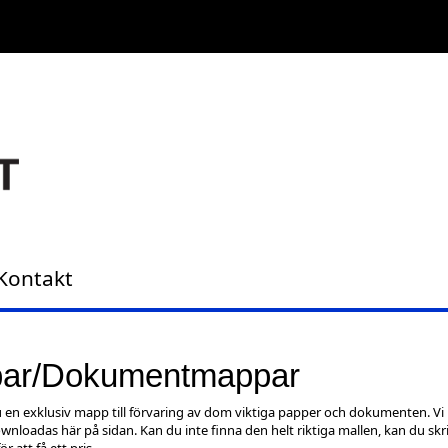
Kontakt
par/Dokumentmappar
 en exklusiv mapp till förvaring av dom viktiga papper och dokumenten. Vi h
nloadas här på sidan. Kan du inte finna den helt riktiga mallen, kan du skriv
ör att få ett pris.