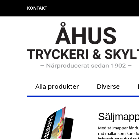
KONTAKT
Alla produkter
Diverse
Säljmap
Med säljmappar får du
rad mallar som kan dow
info@ahustryckeri.se
f