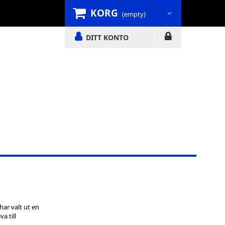
KORG
(empty)
DITT KONTO
ar valt ut en
a till