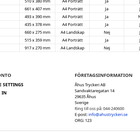
510 x 380 mm
A4 Porträtt
Ja
661 x 407 mm
A4 Porträtt
Ja
493 x 390 mm
A4 Porträtt
Ja
435 x 378 mm
A4 Porträtt
Ja
660 x 275 mm
A4 Landskap
Nej
515 x 359 mm
A4 Porträtt
Ja
917 x 270 mm
A4 Landskap
Nej
ONTO
FÖRETAGSINFORMATION
E SETTINGS
Åhus Tryckeri AB
Sandvaktaregatan 14
 IN
29635 Åhus
Sverige
Ring till oss på:
044-240600
E-post:
info@ahustryckeri.se
ORG: 123