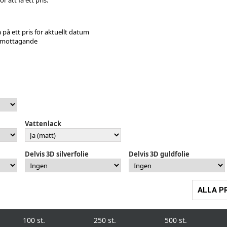
a på ett pris för aktuellt datum
r mottagande
Vattenlack
Delvis 3D silverfolie
Delvis 3D guldfolie
ALLA P
100 st.
250 st.
500 st.