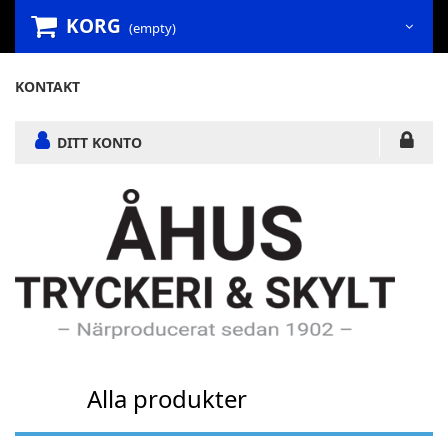
KORG
(empty)
KONTAKT
DITT KONTO
Alla produkter