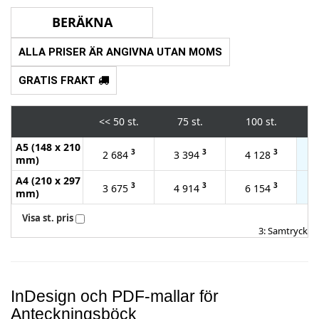
ALLA PRISER ÄR ANGIVNA UTAN MOMS
GRATIS FRAKT
<<
50 st.
75 st.
100 st.
A5 (148 x 210
3
3
3
2 684
3 394
4 128
mm)
A4 (210 x 297
3
3
3
3 675
4 914
6 154
1
mm)
Visa st. pris
3: Samtryck
InDesign och PDF-mallar för
Anteckningsböck