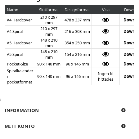
Namn
Slutformat
Designformat
Visa
Downlo
210 x 297
A4 Hardcover
478 x 337 mm
Downlo
mm
210 x 297
A4 Spiral
216 x 303 mm
Downlo
mm
148 x 210
A5 Hardcover
354 x 250 mm
Downlo
mm
148 x 210
A5 Spiral
154 x 216 mm
Downlo
mm
Pocket-Size
90 x 140 mm
96 x 146 mm
Downlo
Spiralkalender
Ingen fil
i
90 x 140 mm
96 x 146 mm
Downlo
hittades
pocketformat
;
INFORMATION
MITT KONTO