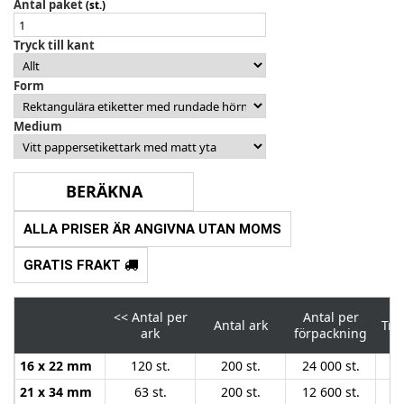
Antal paket
(st.)
Tryck till kant
Form
Medium
ALLA PRISER ÄR ANGIVNA UTAN MOMS
GRATIS FRAKT
<<
Antal per
Antal per
Antal ark
Tryc
ark
förpackning
16 x 22 mm
120 st.
200 st.
24 000 st.
21 x 34 mm
63 st.
200 st.
12 600 st.