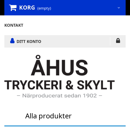
KORG
(empty)
KONTAKT
DITT KONTO
Alla produkter