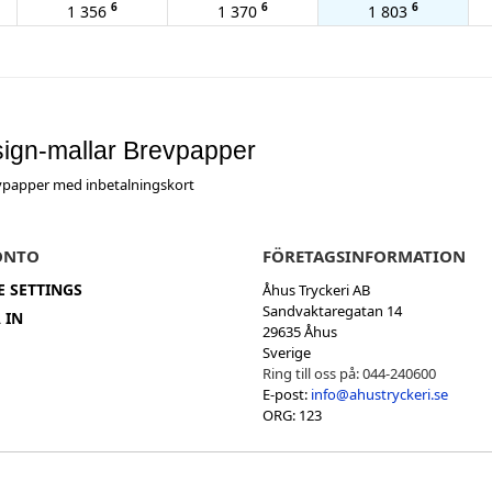
6
6
6
1 356
1 370
1 803
ign-mallar Brevpapper
vpapper med inbetalningskort
ONTO
FÖRETAGSINFORMATION
E SETTINGS
Åhus Tryckeri AB
Sandvaktaregatan 14
 IN
29635 Åhus
Sverige
Ring till oss på:
044-240600
E-post:
info@ahustryckeri.se
ORG: 123