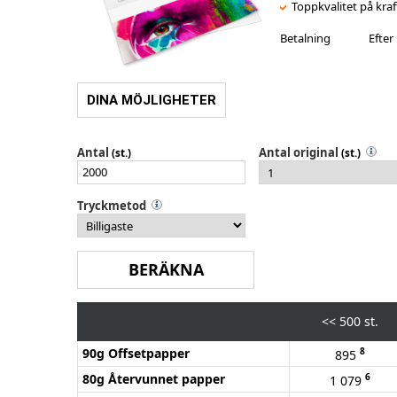
Toppkvalitet på kraf
Betalning
Efte
DINA MÖJLIGHETER
Antal
Antal original
(st.)
(st.)
Tryckmetod
<<
500 st.
90g Offsetpapper
8
895
80g Återvunnet papper
6
1 079