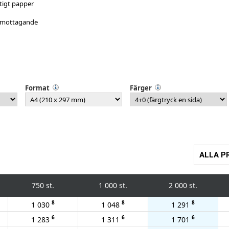
tigt papper
r mottagande
Format
Färger
ALLA P
750 st.
1 000 st.
2 000 st.
8
8
8
1 030
1 048
1 291
6
6
6
1 283
1 311
1 701