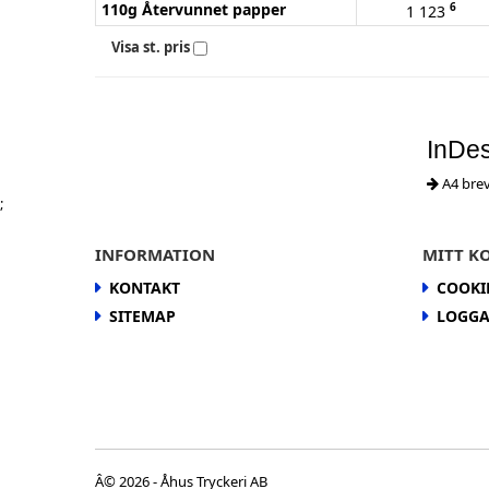
110g Återvunnet papper
6
1 123
Visa st. pris
InDes
A4 bre
;
INFORMATION
MITT K
KONTAKT
COOKI
SITEMAP
LOGGA
Â© 2026 - Åhus Tryckeri AB