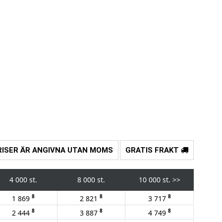
RISER ÄR ANGIVNA UTAN MOMS
GRATIS FRAKT
4 000 st.
8 000 st.
10 000 st.
>>
8
8
8
1 869
2 821
3 717
8
8
8
2 444
3 887
4 749