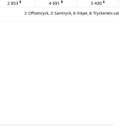
8
8
6
2 853
4 691
5 430
2: Offsettryck, 3: Samtryck, 6: Inkjet, 8: Tryckeriets val