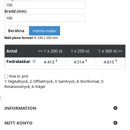
Bredd (mm)
Hämta mallar
Mall plano format 1:
234 x 200 mm
Antal
<<
1 x 200 st.
1 x 250 st.
1 x 300 st.
>>
Fodralaskar
1
1
1
4.413
4.514
4.615
Visa st. pris
1: Digitaltryck, 2: Offsettryck, 3: Samtryck, 4: Storformat, 5:
Rotationstryck, 6: Inkjet
;
INFORMATION
MITT KONTO