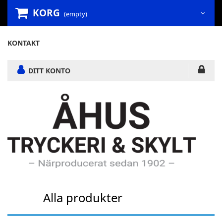
KORG
(empty)
KONTAKT
DITT KONTO
Alla produkter