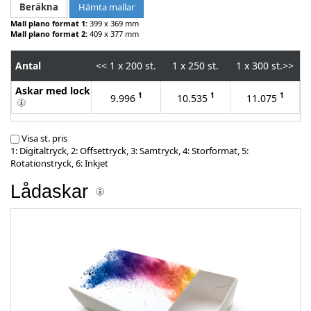
Hämta mallar
Mall plano format 1:
399 x 369 mm
Mall plano format 2:
409 x 377 mm
Antal
<<
1 x 200 st.
1 x 250 st.
1 x 300 st.
>>
Askar med lock
1
1
1
9.996
10.535
11.075
Visa st. pris
1: Digitaltryck, 2: Offsettryck, 3: Samtryck, 4: Storformat, 5:
Rotationstryck, 6: Inkjet
Lådaskar