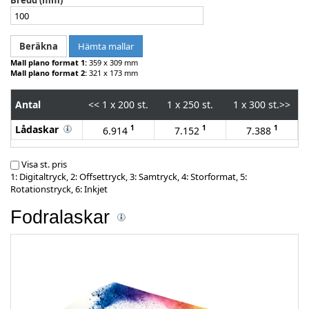
Bredd (mm)
Hämta mallar
Mall plano format 1:
359 x 309 mm
Mall plano format 2:
321 x 173 mm
Antal
<<
1 x 200 st.
1 x 250 st.
1 x 300 st.
>>
Lådaskar
1
1
1
6.914
7.152
7.388
Visa st. pris
1: Digitaltryck, 2: Offsettryck, 3: Samtryck, 4: Storformat, 5:
Rotationstryck, 6: Inkjet
Fodralaskar