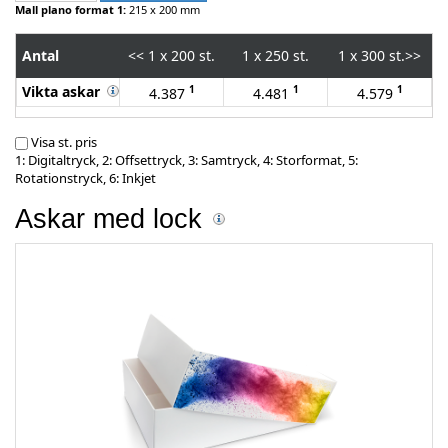
Mall plano format 1:
215 x 200 mm
Antal
<<
1 x 200 st.
1 x 250 st.
1 x 300 st.
>>
Vikta askar
1
1
1
4.387
4.481
4.579
Visa st. pris
1: Digitaltryck, 2: Offsettryck, 3: Samtryck, 4: Storformat, 5:
Rotationstryck, 6: Inkjet
Askar med lock